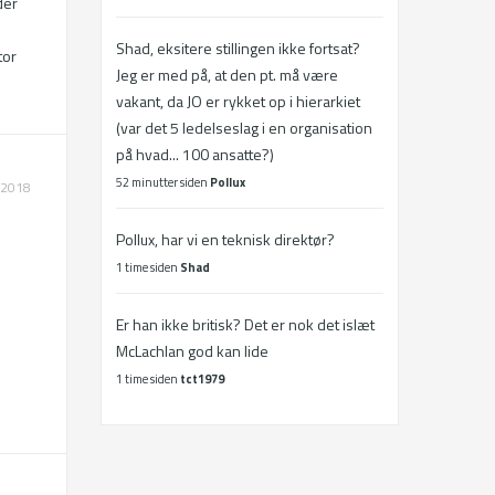
er 
Shad, eksitere stillingen ikke fortsat?
or 
Jeg er med på, at den pt. må være
vakant, da JO er rykket op i hierarkiet
(var det 5 ledelseslag i en organisation
på hvad... 100 ansatte?)
52 minutter siden
Pollux
.2018
Pollux, har vi en teknisk direktør?
1 time siden
Shad
Er han ikke britisk? Det er nok det islæt
McLachlan god kan lide
1 time siden
tct1979