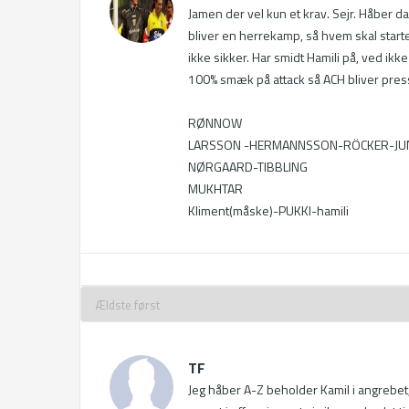
Jamen der vel kun et krav. Sejr. Håber da 
bliver en herrekamp, så hvem skal starte
ikke sikker. Har smidt Hamili på, ved ikk
100% smæk på attack så ACH bliver press
RØNNOW   

LARSSON -HERMANNSSON-RÖCKER-JUN
NØRGAARD-TIBBLING

MUKHTAR

Kliment(måske)-PUKKI-hamili
TF
Jeg håber A-Z beholder Kamil i angrebet,