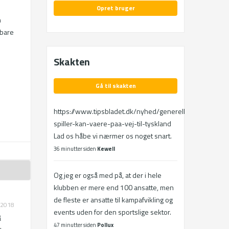
Opret bruger
 
bare 
Skakten
Gå til skakten
https://www.tipsbladet.dk/nyhed/generelle/broendby-
spiller-kan-vaere-paa-vej-til-tyskland
Lad os håbe vi nærmer os noget snart.
36 minutter siden
Kewell
Og jeg er også med på, at der i hele
klubben er mere end 100 ansatte, men
de fleste er ansatte til kampafvikling og
.2018
events uden for den sportslige sektor.
 
47 minutter siden
Pollux