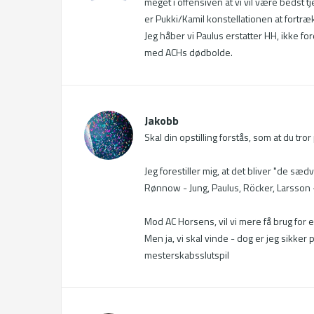
meget i offensiven at vi vil være bedst tj
er Pukki/Kamil konstellationen at fortræk
Jeg håber vi Paulus erstatter HH, ikke for
med ACHs dødbolde.
Jakobb
Skal din opstilling forstås, som at du tror
Jeg forestiller mig, at det bliver "de sædva
Rønnow - Jung, Paulus, Röcker, Larsson - 
Mod AC Horsens, vil vi mere få brug for en
Men ja, vi skal vinde - dog er jeg sikker 
mesterskabsslutspil