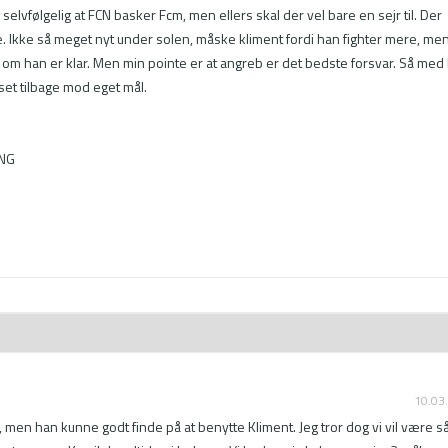
selvfølgelig at FCN basker Fcm, men ellers skal der vel bare en sejr til. Der 
. Ikke så meget nyt under solen, måske kliment fordi han fighter mere, men
e om han er klar. Men min pointe er at angreb er det bedste forsvar. Så med 
et tilbage mod eget mål.

G

10.03
 men han kunne godt finde på at benytte Kliment. Jeg tror dog vi vil være så