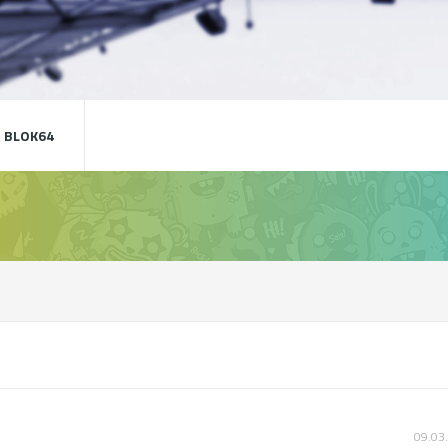
 BLOK64
09.03