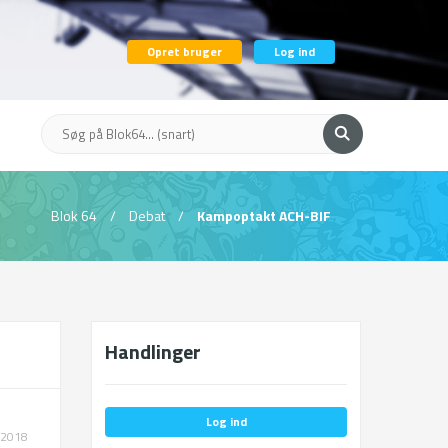
Opret bruger
Log ind
Blok 64
/
Debat
/
Kampoptakt ACH-BIF
Handlinger
Log ind
.2018