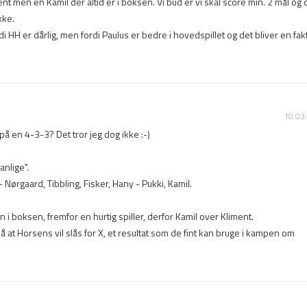
ent men en Kamil der altid er i boksen. Vi bud er vi skal score min. 2 mål og d
ke.

di HH er dårlig, men fordi Paulus er bedre i hovedspillet og det bliver en fakt
10.03
 på en 4-3-3? Det tror jeg dog ikke :-)

nlige".

Nørgaard, Tibbling, Fisker, Hany - Pukki, Kamil.

 i boksen, fremfor en hurtig spiller, derfor Kamil over Kliment.

på at Horsens vil slås for X, et resultat som de fint kan bruge i kampen om 