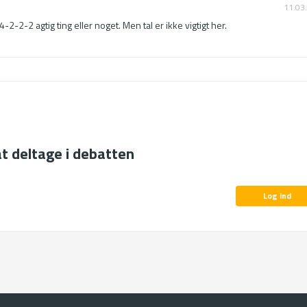
11.03
-2-2 agtig ting eller noget. Men tal er ikke vigtigt her.
at deltage i debatten
Log ind