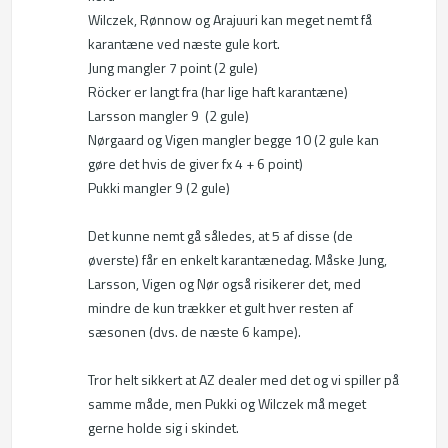
Wilczek, Rønnow og Arajuuri kan meget nemt få 
karantæne ved næste gule kort.

Jung mangler 7 point (2 gule)

Röcker er langt fra (har lige haft karantæne)

Larsson mangler 9  (2 gule)

Nørgaard og Vigen mangler begge 10 (2 gule kan 
gøre det hvis de giver fx 4 + 6 point)

Pukki mangler 9 (2 gule)

Det kunne nemt gå således, at 5 af disse (de 
øverste) får en enkelt karantænedag. Måske Jung, 
Larsson, Vigen og Nør også risikerer det, med 
mindre de kun trækker et gult hver resten af 
sæsonen (dvs. de næste 6 kampe).

Tror helt sikkert at AZ dealer med det og vi spiller på 
samme måde, men Pukki og Wilczek må meget 
gerne holde sig i skindet.