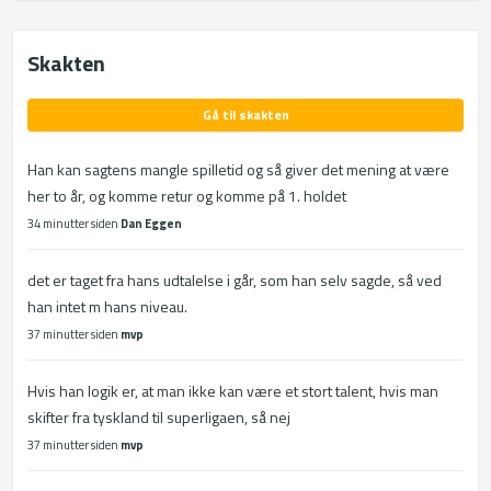
Skakten
Gå til skakten
Han kan sagtens mangle spilletid og så giver det mening at være
her to år, og komme retur og komme på 1. holdet
34 minutter siden
Dan Eggen
det er taget fra hans udtalelse i går, som han selv sagde, så ved
han intet m hans niveau.
37 minutter siden
mvp
Hvis han logik er, at man ikke kan være et stort talent, hvis man
skifter fra tyskland til superligaen, så nej
37 minutter siden
mvp