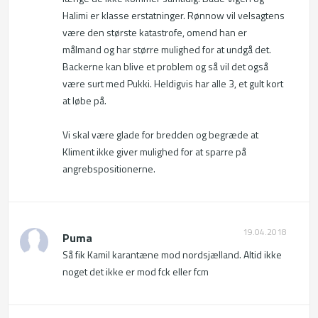
Halimi er klasse erstatninger. Rønnow vil velsagtens 
være den største katastrofe, omend han er 
målmand og har større mulighed for at undgå det. 
Backerne kan blive et problem og så vil det også 
være surt med Pukki. Heldigvis har alle 3, et gult kort 
at løbe på. 

Vi skal være glade for bredden og begræde at 
Kliment ikke giver mulighed for at sparre på 
angrebspositionerne.
19.04.2018
Puma
Så fik Kamil karantæne mod nordsjælland. Altid ikke 
noget det ikke er mod fck eller fcm