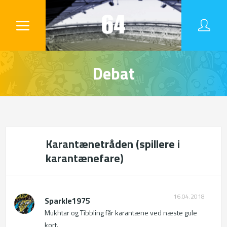
Debat
Karantænetråden (spillere i
karantænefare)
16.04.2018
Sparkle1975
Mukhtar og Tibbling får karantæne ved næste gule 
kort.
