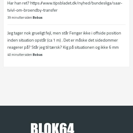
Har han ret? https://www.tipsbladet.dk/nyhed/bundesliga/saar-
tvivl-om-broendby-transfer
39 minutter siden
Bobas
Jeg tager nok grueligt fejl, men står Fenger ikke i offside position
inden situation opstår (ca 1 m) . Det er måske det sidedommer
reagerer på? Står jeg til tærsk? Kig på situationen og ikke 6 mm
40 minutter siden
Bobas