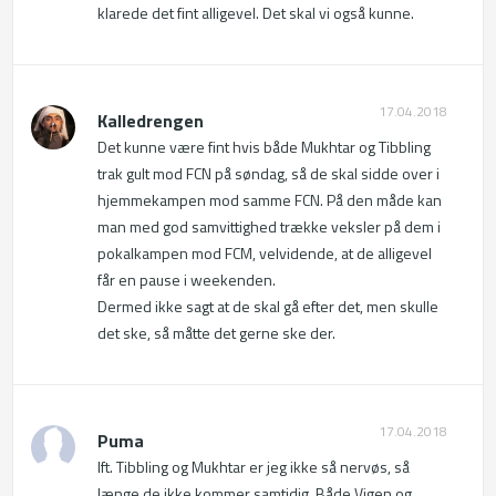
klarede det fint alligevel. Det skal vi også kunne.
17.04.2018
Kalledrengen
Det kunne være fint hvis både Mukhtar og Tibbling 
trak gult mod FCN på søndag, så de skal sidde over i 
hjemmekampen mod samme FCN. På den måde kan 
man med god samvittighed trække veksler på dem i 
pokalkampen mod FCM, velvidende, at de alligevel 
får en pause i weekenden.

Dermed ikke sagt at de skal gå efter det, men skulle 
det ske, så måtte det gerne ske der.
17.04.2018
Puma
Ift. Tibbling og Mukhtar er jeg ikke så nervøs, så 
længe de ikke kommer samtidig. Både Vigen og 