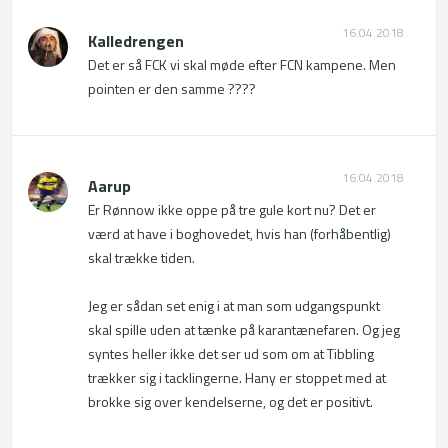
16.04.2018
Kalledrengen
Det er så FCK vi skal møde efter FCN kampene. Men 
pointen er den samme ????
16.04.2018
Aarup
Er Rønnow ikke oppe på tre gule kort nu? Det er 
værd at have i boghovedet, hvis han (forhåbentlig) 
skal trække tiden. 

Jeg er sådan set enig i at man som udgangspunkt 
skal spille uden at tænke på karantænefaren. Og jeg 
syntes heller ikke det ser ud som om at Tibbling 
trækker sig i tacklingerne. Hany er stoppet med at 
brokke sig over kendelserne, og det er positivt.